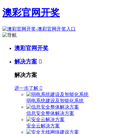
澳彩官网开奖
澳彩官网开奖
解决方案

解决方案
进一步了解

弱电系统建设及智能化系统
信息安全整体解决方案
安全云解决方案