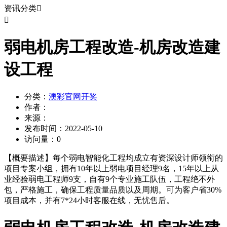
资讯分类


弱电机房工程改造-机房改造建
设工程
分类：
澳彩官网开奖
作者：
来源：
发布时间：
2022-05-10
访问量：
0
【概要描述】
每个弱电智能化工程均成立有资深设计师领衔的
项目专案小组，拥有10年以上弱电项目经理9名，15年以上从
业经验弱电工程师9支，自有9个专业施工队伍，工程绝不外
包，严格施工，确保工程质量品质以及周期。可为客户省30%
项目成本，并有7*24小时客服在线，无忧售后。