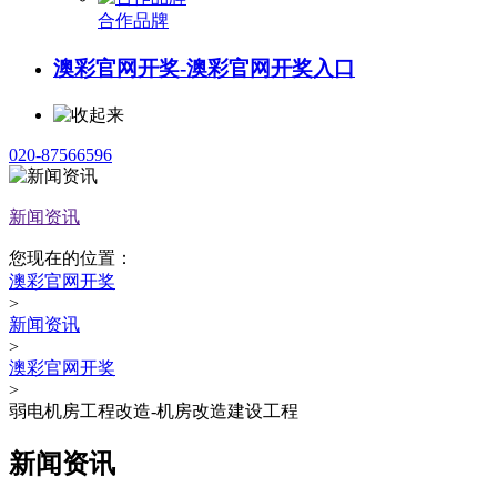
合作品牌
澳彩官网开奖-澳彩官网开奖入口
020-87566596
新闻资讯
您现在的位置：
澳彩官网开奖
>
新闻资讯
>
澳彩官网开奖
>
弱电机房工程改造-机房改造建设工程
新闻资讯