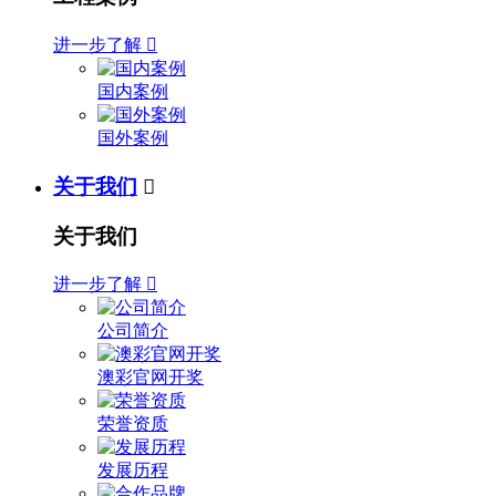
进一步了解

国内案例
国外案例
关于我们

关于我们
进一步了解

公司简介
澳彩官网开奖
荣誉资质
发展历程