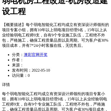
弱电机房工程改造-机房改造建
设工程
【概要描述】
每个弱电智能化工程均成立有资深设计师领衔的
项目专案小组，拥有10年以上弱电项目经理9名，15年以上从
业经验弱电工程师9支，自有9个专业施工队伍，工程绝不外
包，严格施工，确保工程质量品质以及周期。可为客户省30%
项目成本，并有7*24小时客服在线，无忧售后。
分类：
澳彩官网开奖
作者：
来源：
发布时间：
2022-05-10
访问量：
0
详情
每个弱电智能化工程均成立有资深设计师领衔的项目专案小
组，拥有10年以上弱电项目经理9名，15年以上从业经验弱电
工程师9支，自有9个专业施工队伍，工程绝不外包，严格施
工，确保工程质量品质以及周期。可为客户省30%项目成本，