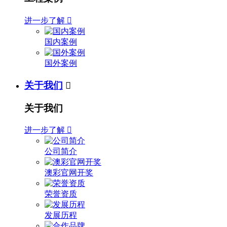
进一步了解

国内案例
国外案例
关于我们

关于我们
进一步了解

公司简介
澳彩官网开奖
荣誉资质
发展历程