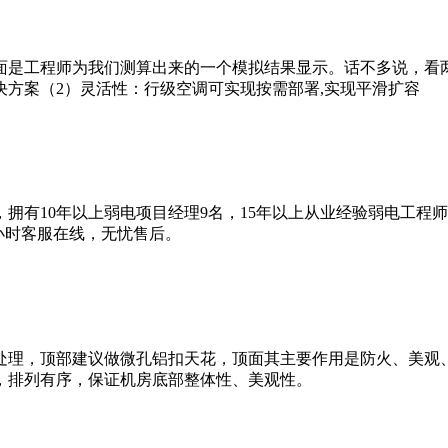
面是工程师为我们测算出来的一个模拟结果显示。话不多说，看
方案（2）灵活性：行级空调可实现按需部署,实现平滑扩容
拥有10年以上弱电项目经理9名，15年以上从业经验弱电工程
4小时客服在线，无忧售后。
处理，顶部建议做微孔铝扣天花，顶面其主要作用是防火、美观
，排列有序，保证机房底部整体性、美观性。