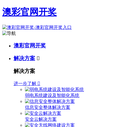
澳彩官网开奖
澳彩官网开奖
解决方案

解决方案
进一步了解

弱电系统建设及智能化系统
信息安全整体解决方案
安全云解决方案