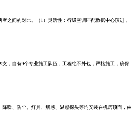
两者之间的对比。（1）灵活性：行级空调匹配数据中心演进，
师9支，自有9个专业施工队伍，工程绝不外包，严格施工，确保
、降噪、防尘。灯具、烟感、温感探头等均安装在机房顶面，由