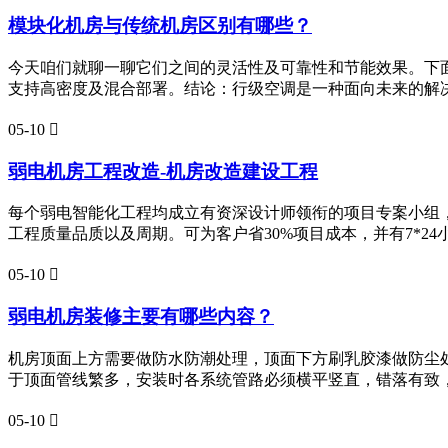
模块化机房与传统机房区别有哪些？
今天咱们就聊一聊它们之间的灵活性及可靠性和节能效果。下
支持高密度及混合部署。结论：行级空调是一种面向未来的解决
05-10

弱电机房工程改造-机房改造建设工程
每个弱电智能化工程均成立有资深设计师领衔的项目专案小组，
工程质量品质以及周期。可为客户省30%项目成本，并有7*2
05-10

弱电机房装修主要有哪些内容？
机房顶面上方需要做防水防潮处理，顶面下方刷乳胶漆做防尘
于顶面管线繁多，安装时各系统管路必须横平竖直，错落有致
05-10
