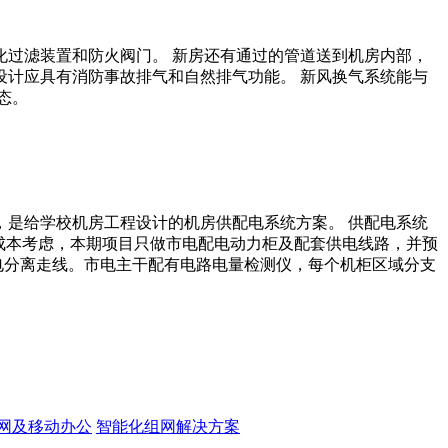
过滤装置和防火阀门。 新房还有通过的管道送到机房内部，
设计应具有消防事故排气和自然排气功能。 新风换气系统能与
态。
是给学校机房工程设计的机房供配电系统方案。 供配电系统
成本考虑，本期项目只做市电配电动力柜及配套供电线路，并预
电分离走线。市电主干配有电路电量检测仪，每个机柜区域分支
网及移动办公
智能化组网解决方案