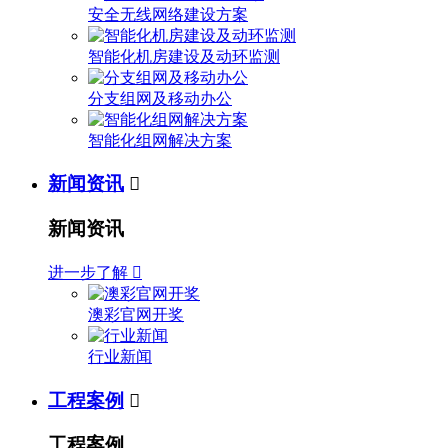
安全无线网络建设方案
智能化机房建设及动环监测
分支组网及移动办公
智能化组网解决方案
新闻资讯

新闻资讯
进一步了解

澳彩官网开奖
行业新闻
工程案例

工程案例