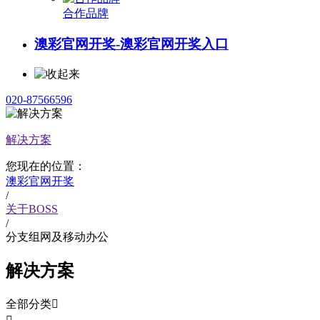
合作品牌
澳彩官网开奖-澳彩官网开奖入口
020-87566596
解决方案
您现在的位置：
澳彩官网开奖
/
关于BOSS
/
分支组网及移动办公
解决方案
全部分类
