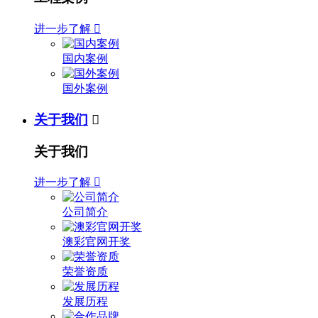
进一步了解

国内案例
国外案例
关于我们

关于我们
进一步了解

公司简介
澳彩官网开奖
荣誉资质
发展历程