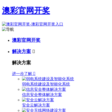
澳彩官网开奖
澳彩官网开奖
解决方案

解决方案
进一步了解

弱电系统建设及智能化系统
信息安全整体解决方案
安全云解决方案