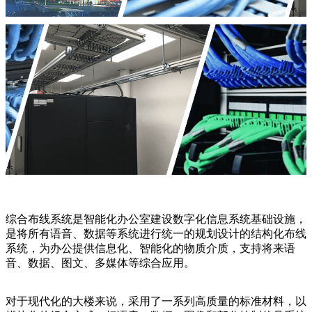
综合布线系统是智能化办公室建设数字化信息系统基础设施，
是将所有语音、数据等系统进行统一的规划设计的结构化布线
系统，为办公提供信息化、智能化的物质介质，支持将来语
音、数据、图文、多媒体等综合应用。
对于现代化的大楼来说，采用了一系列高质量的标准材料，以