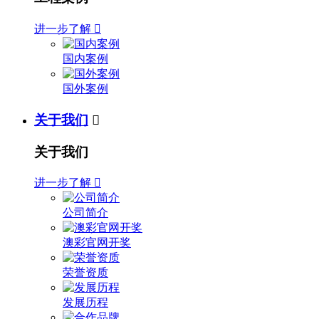
进一步了解

国内案例
国外案例
关于我们

关于我们
进一步了解

公司简介
澳彩官网开奖
荣誉资质
发展历程