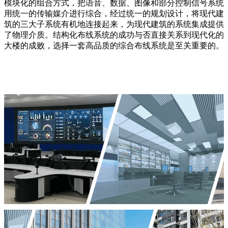
模块化的组合方式，把语音、数据、图像和部分控制信号系统
用统一的传输媒介进行综合，经过统一的规划设计，将现代建
筑的三大子系统有机地连接起来，为现代建筑的系统集成提供
了物理介质。结构化布线系统的成功与否直接关系到现代化的
大楼的成败，选择一套高品质的综合布线系统是至关重要的。