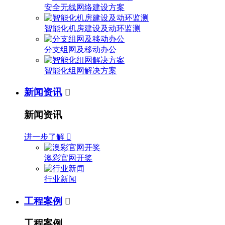
安全无线网络建设方案
智能化机房建设及动环监测
分支组网及移动办公
智能化组网解决方案
新闻资讯

新闻资讯
进一步了解

澳彩官网开奖
行业新闻
工程案例

工程案例