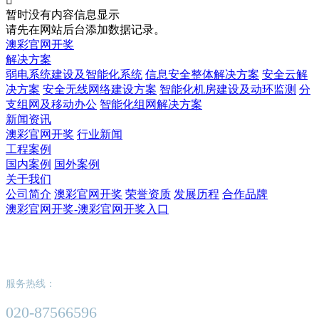

暂时没有内容信息显示
请先在网站后台添加数据记录。
澳彩官网开奖
解决方案
弱电系统建设及智能化系统
信息安全整体解决方案
安全云解
决方案
安全无线网络建设方案
智能化机房建设及动环监测
分
支组网及移动办公
智能化组网解决方案
新闻资讯
澳彩官网开奖
行业新闻
工程案例
国内案例
国外案例
关于我们
公司简介
澳彩官网开奖
荣誉资质
发展历程
合作品牌
澳彩官网开奖-澳彩官网开奖入口
澳彩官网开奖-澳彩官网开奖入口
服务热线：
020-87566596