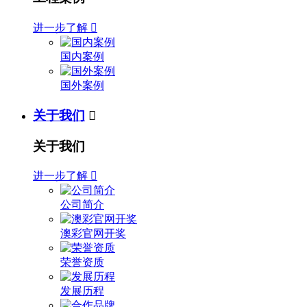
进一步了解

国内案例
国外案例
关于我们

关于我们
进一步了解

公司简介
澳彩官网开奖
荣誉资质
发展历程